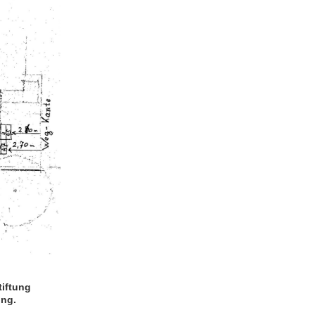
tiftung
ung.