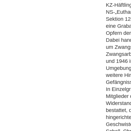
KZ-Häftlin
NS-„Euthan
Sektion 12
eine Graba
Opfern der
Dabei hand
um Zwangs
Zwangsarbe
und 1946 
Umgebung 
weitere Hi
Gefängnis
In Einzelg
Mitglieder 
Widerstan
bestattet,
hingericht
Geschwist