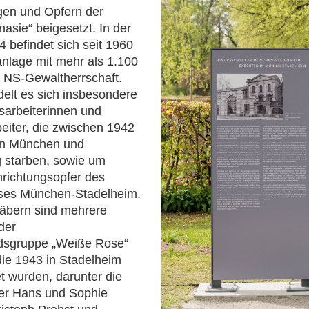
gen und Opfern der
asie“ beigesetzt. In der
4 befindet sich seit 1960
nlage mit mehr als 1.100
 NS-Gewaltherrschaft.
elt es sich insbesondere
arbeiterinnen und
iter, die zwischen 1942
in München und
starben, sowie um
nrichtungsopfer des
ses München-Stadelheim.
räbern sind mehrere
der
dsgruppe „Weiße Rose“
 die 1943 in Stadelheim
et wurden, darunter die
er Hans und Sophie