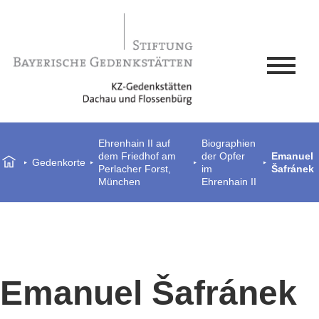
Ehrenhain II auf
Biographien
dem Friedhof am
der Opfer
Emanuel
Gedenkorte
Perlacher Forst,
im
Šafránek
München
Ehrenhain II
Emanuel Šafránek