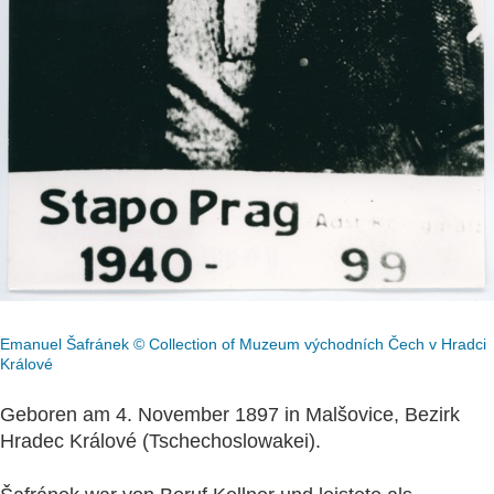
Emanuel Šafránek © Collection of Muzeum východních Čech v Hradci
Králové
Geboren am 4. November 1897 in Malšovice, Bezirk
Hradec Králové (Tschechoslowakei).