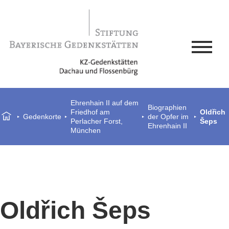
Ehrenhain II auf dem
Biographien
Friedhof am
Oldřich
Gedenkorte
der Opfer im
Perlacher Forst,
Šeps
Ehrenhain II
München
Oldřich Šeps