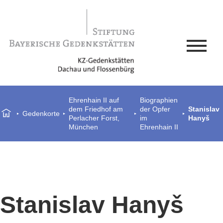
Ehrenhain II auf
Biographien
dem Friedhof am
der Opfer
Stanislav
Gedenkorte
Perlacher Forst,
im
Hanyš
München
Ehrenhain II
Stanislav Hanyš