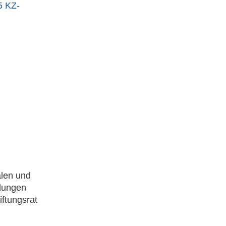
5 KZ-
alen und
hlungen
iftungsrat