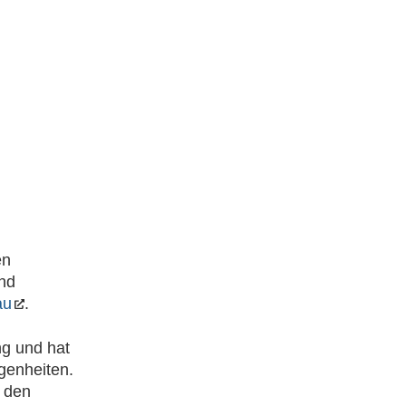
en
und
au
.
ng und hat
genheiten.
r den