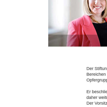
Der Stiftu
Bereichen 
Opfergrup
Er beschli
daher weit
Der Vorsit