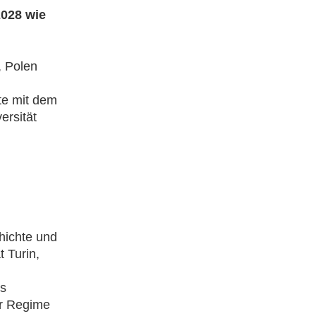
2028 wie
 Polen
te mit dem
ersität
chichte und
 Turin,
es
er Regime