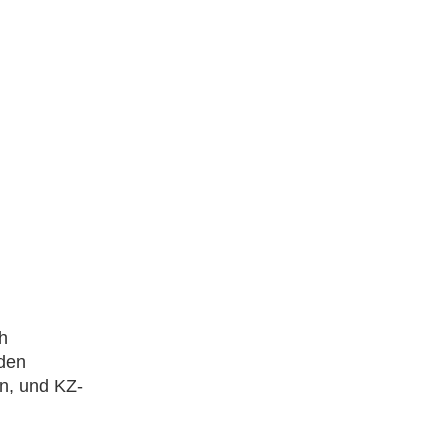
ch
 den
n, und KZ-