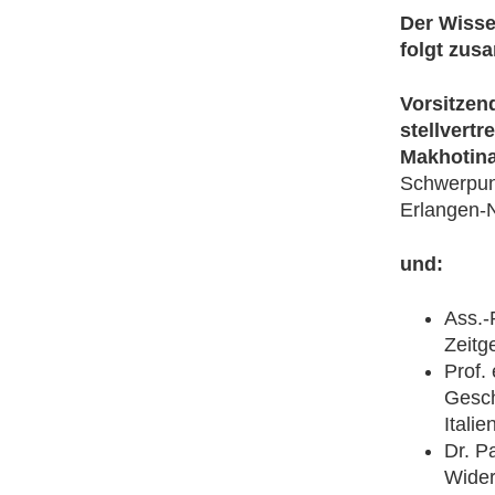
Der Wissen
folgt zus
Vorsitzend
stellvertr
Makhotin
Schwerpunk
Erlangen-
und:
Ass.-P
Zeitg
Prof.
Gesch
Italie
Dr. P
Wider