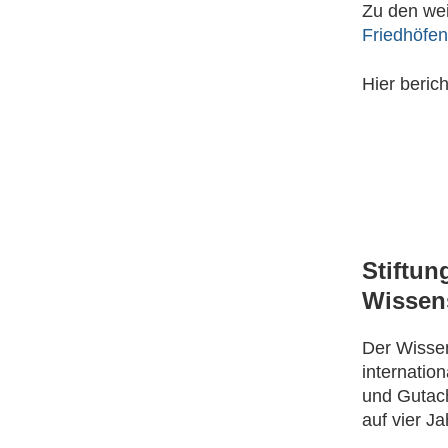
Zu den wei
Friedhöfen
Hier beric
Stiftun
Wissens
Der Wissen
internatio
und Gutach
auf vier J