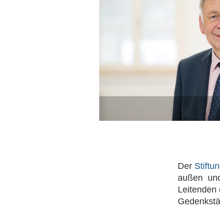
Der
Stiftu
außen und
Leitenden
Gedenkstät