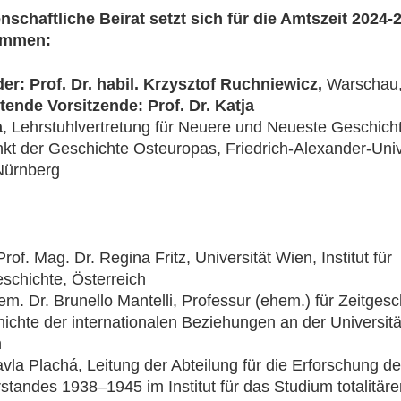
schaftliche Beirat setzt sich für die Amtszeit 2024-
ammen:
er: Prof. Dr. habil. Krzysztof Ruchniewicz,
Warschau,
etende Vorsitzende: Prof. Dr. Katja
a
, Lehrstuhlvertretung für Neuere und Neueste Geschich
t der Geschichte Osteuropas, Friedrich-Alexander-Univ
Nürnberg
rof. Mag. Dr. Regina Fritz, Universität Wien, Institut für
eschichte, Österreich
 em. Dr. Brunello Mantelli, Professur (ehem.) für Zeitges
ichte der internationalen Beziehungen an der Universität
n
avla Plachá, Leitung der Abteilung für die Erforschung d
standes 1938–1945 im Institut für das Studium totalitär