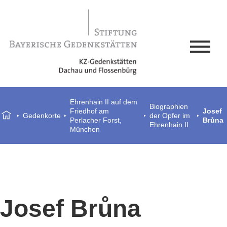
Ehrenhain II auf dem
Biographien
Friedhof am
Josef
Gedenkorte
der Opfer im
Perlacher Forst,
Brůna
Ehrenhain II
München
Josef Brůna