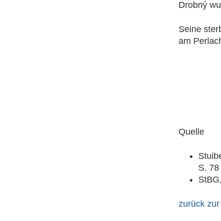
Drobný wu
Seine ster
am Perlach
Quelle
Stuib
S. 78
StBG,
zurück zur