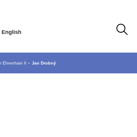
English
m Ehrenhain II
Jan Drobný