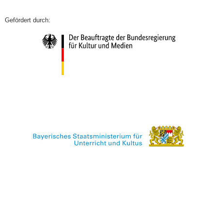
Die Rede von Stiftungsdirektor Karl Freller können Sie
Einen schriftlichen Nachbericht der Gedenkfeier finden
hier
anhören.
Sie
hier
und h
ier auf Englisch
. Die ganze Gedenkfeier
können Sie in der
Mediathek des BR Fernsehen
abrufen.
Die Rede von Stiftungsdirektor Karl Freller können Sie
hier
anhören.