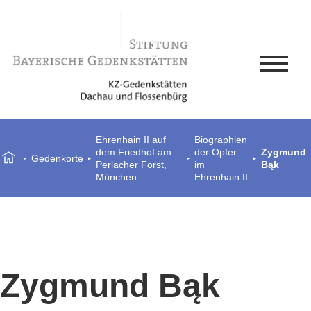
Ehrenhain II auf
Biographien
dem Friedhof am
der Opfer
Zygmund
Gedenkorte
Perlacher Forst,
im
Bąk
München
Ehrenhain II
Zygmund Bąk