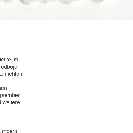
ellte im
 odboje
achrichten
hen
eptember
 weitere
ürnberg