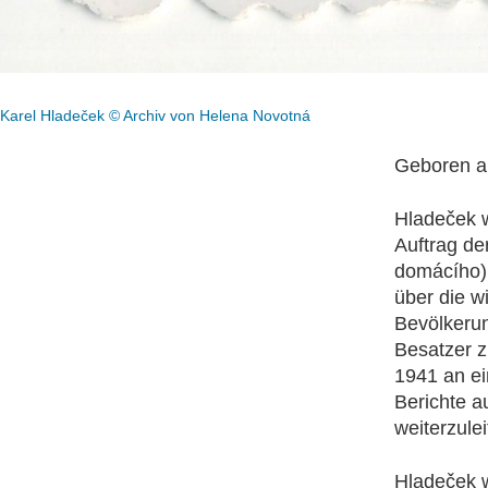
Karel Hladeček © Archiv von Helena Novotná
Geboren am
Hladeček w
Auftrag de
domácího)
über die wi
Bevölkerun
Besatzer z
1941 an ei
Berichte 
weiterzulei
Hladeček w