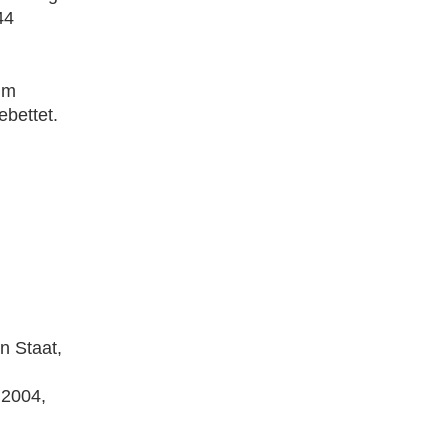
44
im
ebettet.
n Staat,
 2004,