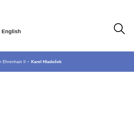
English
m Ehrenhain II
Karel Hladeček