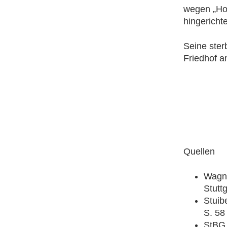
wegen „Hoc
hingerichte
Seine ster
Friedhof a
Quellen
Wagne
Stutt
Stuib
S. 58
StBG,