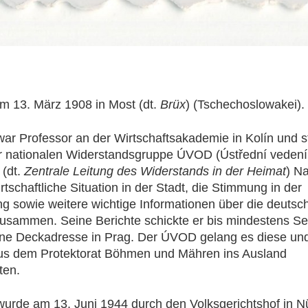
 13. März 1908 in Most (dt.
Brüx
) (Tschechoslowakei).
ar Professor an der Wirtschaftsakademie in Kolín und st
r nationalen Widerstandsgruppe ÚVOD (Ústřední vedení
 (dt.
Zentrale Leitung des Widerstands in der Heimat
) N
rtschaftliche Situation in der Stadt, die Stimmung in der
g sowie weitere wichtige Informationen über die deutsc
usammen. Seine Berichte schickte er bis mindestens S
ne Deckadresse in Prag. Der ÚVOD gelang es diese und
aus dem Protektorat Böhmen und Mähren ins Ausland
ten.
urde am 13. Juni 1944 durch den Volksgerichtshof in N