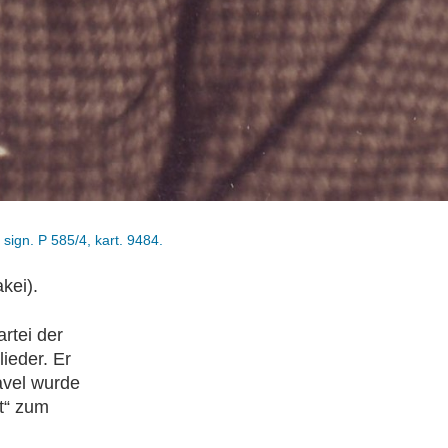
 sign. P 585/4, kart. 9484.
kei).
rtei der
ieder. Er
avel wurde
t“ zum