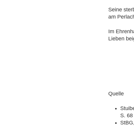
Seine ster
am Perlach
Im Ehrenh
Lieben bei
Quelle
Stuib
S. 68
StBG,