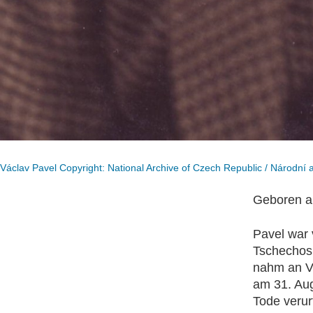
Václav Pavel Copyright: National Archive of Czech Republic / Národní ar
Geboren am
Pavel war 
Tschechosl
nahm an Ve
am 31. Aug
Tode verur