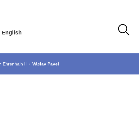
English
m Ehrenhain II
Václav Pavel