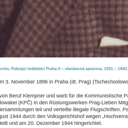
chiv, Policejní ředitelství Praha II – všeobecná spisovna, 1931 – 1940,
 3. November 1896 in Praha (dt. Prag) (Tschechoslowa
von Beruf Klempner und warb für die Kommunistische Pa
owakei (KPČ) in den Rüstungswerken Prag-Lieben Mitgl
rsammlungen teil und verteilte illegale Flugschriften. P
ust 1944 durch den Volksgerichtshof wegen „Hochverra
teilt und am 20. Dezember 1944 hingerichtet.