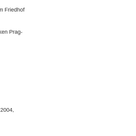
m Friedhof
ken Prag-
 2004,