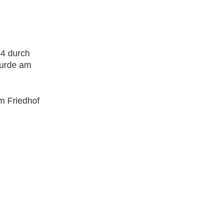
44 durch
wurde am
m Friedhof