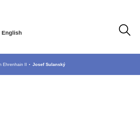
English
m Ehrenhain II
Josef Sulanský