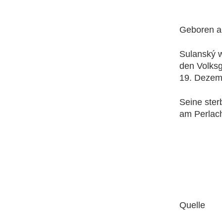
Geboren am
Sulanský w
den Volksg
19. Dezemb
Seine ster
am Perlach
Quelle