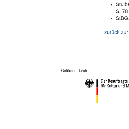
Stuib
S. 78
StBG,
zurück zur