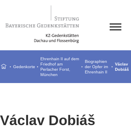
Ehrenhain II auf dem
Biographien
Friedhof am
Václav
Gedenkorte
der Opfer im
Perlacher Forst,
Dobiáš
Ehrenhain II
München
Václav Dobiáš