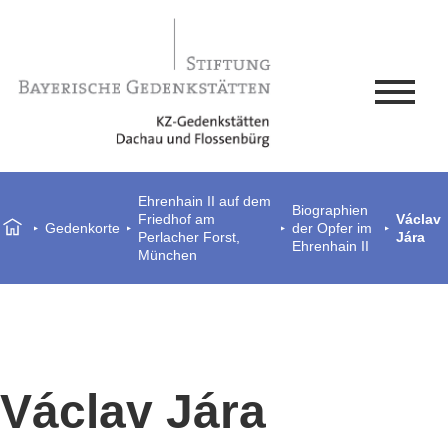
Ehrenhain II auf dem
Biographien
Friedhof am
Václav
Gedenkorte
der Opfer im
Perlacher Forst,
Jára
Ehrenhain II
München
Václav Jára