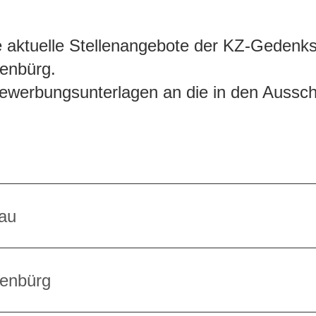
e aktuelle Stellenangebote der KZ-Gedenk
enbürg.
 Bewerbungsunterlagen an die in den Auss
!
au
senbürg
kraft in der KZ-Gedenkstätte Dachau