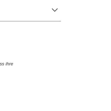
, ist zum
eilzeit (20
.
ss Ihre