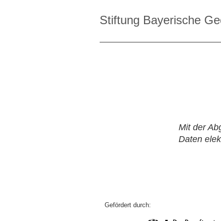
Stiftung Bayerische Ge
In der KZ-
nächstmögli
derzeit si
Wochenstu
Weitere In
derzeit si
Bewerbungs
Mit der Ab
Daten elek