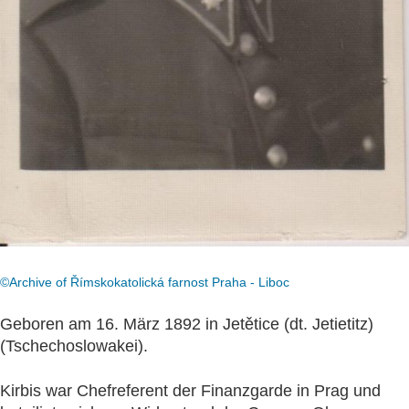
©Archive of Římskokatolická farnost Praha - Liboc
Geboren am 16. März 1892 in Jetětice (dt. Jetietitz)
(Tschechoslowakei).
Kirbis war Chefreferent der Finanzgarde in Prag und