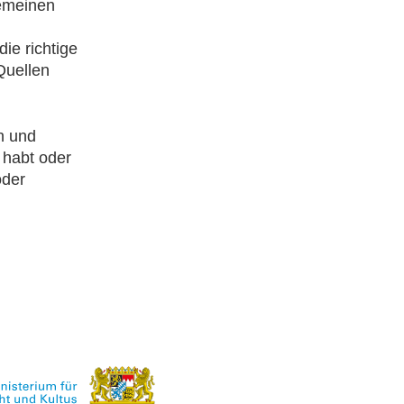
gemeinen
ie richtige
Quellen
n und
 habt oder
oder