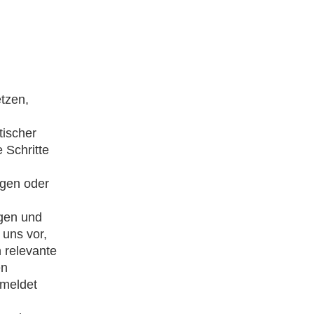
etzen,
tischer
 Schritte
rgen oder
gen und
 uns vor,
h relevante
en
emeldet