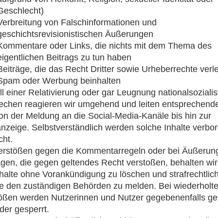
Geschlecht)
Verbreitung von Falschinformationen und
geschichtsrevisionistischen Äußerungen
Kommentare oder Links, die nichts mit dem Thema des
eigentlichen Beitrags zu tun haben
Beiträge, die das Recht Dritter sowie Urheberrechte verl
Spam oder Werbung beinhalten
ll einer Relativierung oder gar Leugnung nationalsozialis
echen reagieren wir umgehend und leiten entsprechende
von der Meldung an die Social-Media-Kanäle bis hin zur
anzeige. Selbstverständlich werden solche Inhalte verbo
cht.
erstößen gegen die Kommentarregeln oder bei Äußerun
ägen, die gegen geltendes Recht verstoßen, behalten wir
nhalte ohne Vorankündigung zu löschen und strafrechtlic
te den zuständigen Behörden zu melden. Bei wiederholt
ößen werden Nutzerinnen und Nutzer gegebenenfalls g
der gesperrt.