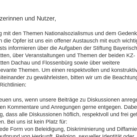
zerinnen und Nutzer,
 mit den Themen Nationalsozialismus und dem Geden
n die Opfer ist uns ein offener Austausch mit euch wichti
ts informieren über die Aufgaben der Stiftung Bayerisc
tten, über Veranstaltungen und Themen der beiden KZ-
tten Dachau und Flossenbürg sowie über weitere
elevante Themen. Um einen respektvollen und konstrukti
einander zu gewährleisten, bitten wir um die Beachtun
ichtlinien:
reuen uns, wenn unsere Beiträge zu Diskussionen anreg
n Kommentare und Anregungen gerne entgegen. Dabei 
g, dass alle Diskussionen höflich, respektvoll und frei ge
. Bei uns ist kein Platz für:
jede Form von Beleidigung, Diskriminierung und Diffamie
aufgrund von Herkunft, Religion, sexueller Identität oder