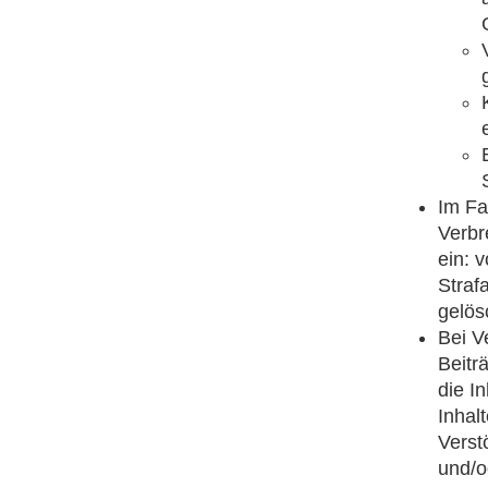
Im Fa
Verbr
ein: 
Straf
gelös
Bei V
Beitr
die I
Inhal
Verst
und/o