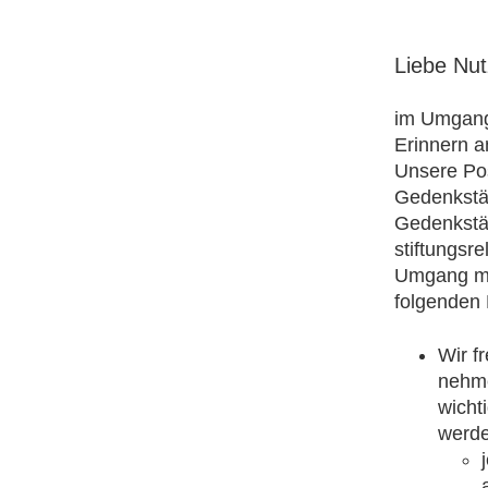
Liebe Nut
im Umgang
Erinnern a
Unsere Pos
Gedenkstä
Gedenkstä
stiftungsr
Umgang mit
folgenden R
Wir f
nehme
wichti
werden