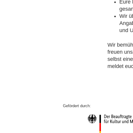
Eure 
gesam
Wir ü
Angab
und U
Wir bemühe
freuen uns
selbst eine
meldet eu