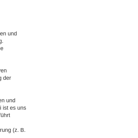
ken und
g.
he
ven
g der
en und
ist es uns
führt
rung (z. B.