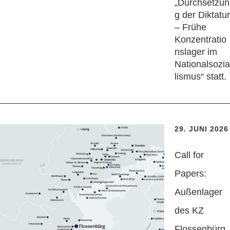
„Durchsetzun
g der Diktatur
– Frühe
Konzentratio
nslager im
Nationalsozia
lismus“ statt.
29. JUNI 2026
Call for
Papers:
Außenlager
des KZ
Flossenbürg