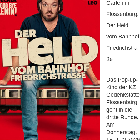
Garten in
Flossenbürg:
Der Held
vom Bahnhof
Friedrichstra
ße
Das Pop-up-
Kino der KZ-
Gedenkstätte
Flossenbürg
geht in die
dritte Runde.
Am
Donnerstag,
18. Juni 2026