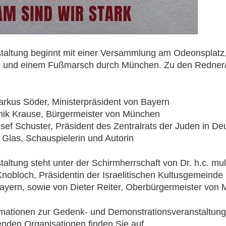
taltung beginnt mit einer Versammlung am Odeonsplatz,
 und einem Fußmarsch durch München. Zu den Redner/
arkus Söder, Ministerpräsident von Bayern
ik Krause, Bürgermeister von München
osef Schuster, Präsident des Zentralrats der Juden in De
 Glas, Schauspielerin und Autorin
taltung steht unter der Schirmherrschaft von Dr. h.c. mul
Knobloch, Präsidentin der Israelitischen Kultusgemeind
yern, sowie von Dieter Reiter, Oberbürgermeister von
rmationen zur Gedenk- und Demonstrationsveranstaltun
enden Organisationen finden Sie auf