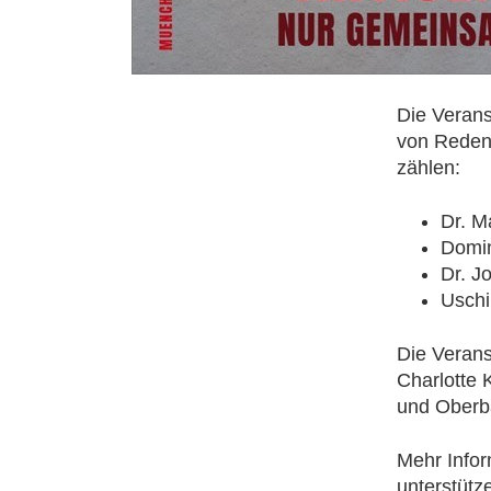
Die Verans
von Reden
zählen:
Dr. M
Domin
Dr. J
Uschi
Die Verans
Charlotte 
und Oberba
Mehr Info
unterstütz