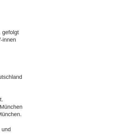
 gefolgt
-innen
utschland
t.
e München
 München.
g und