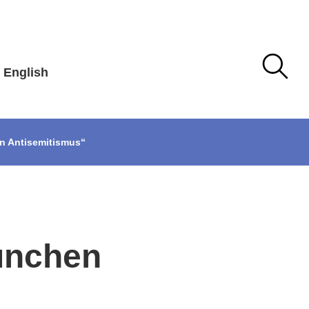
English
n Antisemitismus“
ünchen