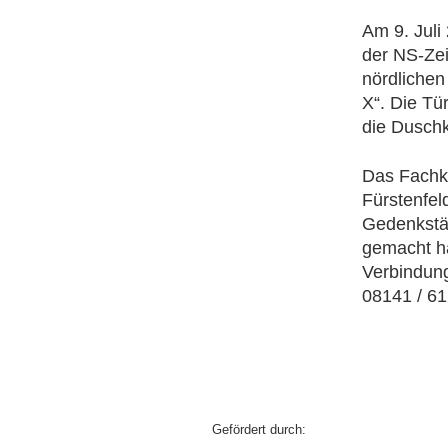
Am 9. Juli
der NS-Zei
nördliche
X“. Die Tü
die Duschk
Das Fachko
Fürstenfel
Gedenkstät
gemacht h
Verbindung
08141 / 61