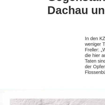
Dachau un
In den KZ
weniger T
Freller: 
die hier 
Taten si
der Opfer
Flossenbü