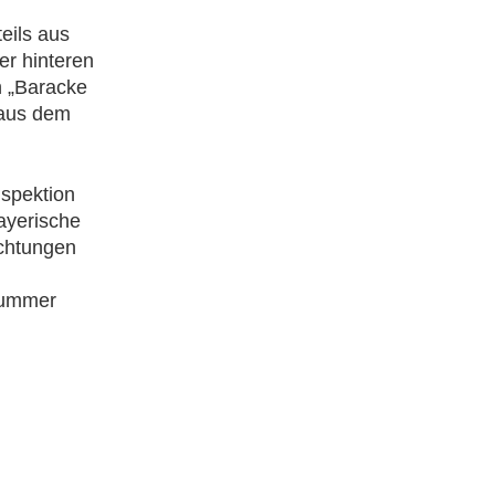
eils aus
er hinteren
n „Baracke
 aus dem
nspektion
ayerische
achtungen
nnummer