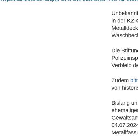
Unbekannt
in der
KZ-
Metalldeck
Waschbeck
Die Stiftu
Polizeiins
Verbleib de
Zudem
bit
von histo
Bislang u
ehemalige
Gewaltsam 
04.07.2024
Metallfas