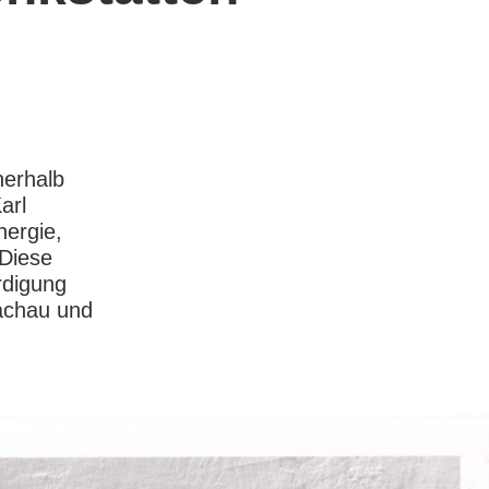
nerhalb
arl
nergie,
 Diese
rdigung
achau und