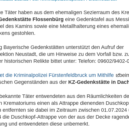
e Täter haben aus dem ehemaligen Sezierraum des Kr
Gedenkstätte Flossenbürg
eine Gedenktafel aus Messi
el des Kamins sowie eine Metallhalterung eines ehemal
ens gestohlen.
ng Bayerische Gedenkstätten unterstützt den Aufruf der
pektion Neustadt, die um Hinweise zu dem Vorfall bzw. 
r historischen Relikte bittet unter: Telefon: 09602/9402-0
tet die Kriminalpolizei Fürstenfeldbruck um Mithilfe
beim
rischen Gegenständen aus der
KZ-Gedenkstätte in Dac
nbekannte Täter entwendeten aus den Räumlichkeiten d
n Krematoriums einen als Attrappe dienenden Duschkop
entfernten sie dabei im Zeitraum zwischen 01.07.2024
 die Duschkopf-Attrappe von der aus der Decke ragend
sung und entwendeten diese unbemerkt.