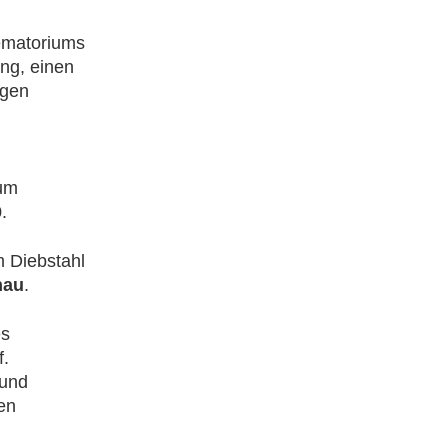
ematoriums
ng, einen
igen
zum
.
 Diebstahl
hau
.
es
f.
 und
en