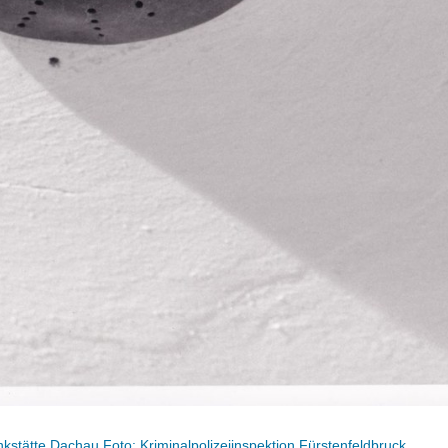
kstätte Dachau Foto: Kriminalpolizeiinspektion Fürstenfeldbruck