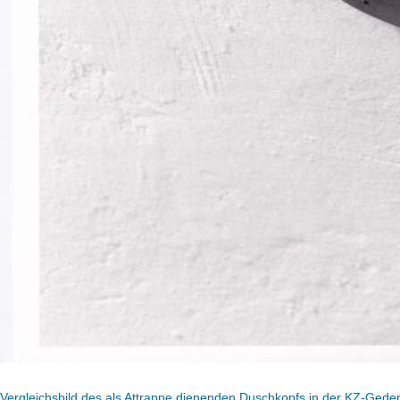
Vergleichsbild des als Attrappe dienenden Duschkopfs in der KZ-Geden