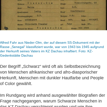
Alfred Fahr aus Nieder-Olm, der auf diesem SS-Dokument mit der
Rasse „Senegal“ klassifiziert wurde, war von 1943 bis 1945 aufgrund
der Herkunft seines Vaters im KZ Dachau inhaftiert. Foto: KZ-
Gedenkstätte Dachau
Der Begriff „Schwarz“ wird oft als Selbstbezeichnung
von Menschen afrikanischer und afro-diasporischer
Herkunft, Menschen mit dunkler Hautfarbe und People
of Color gewählt.
Im Rundgang wird anhand ausgewählter Biografien der
Frage nachgegangen, warum Schwarze Menschen in
das KZ Dachau verschleppt wurden und wie ihre