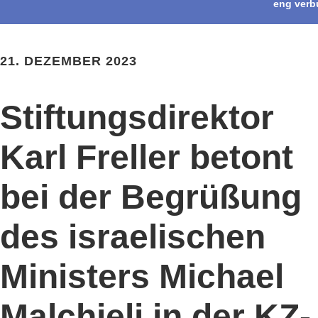
eng verb
21. DEZEMBER 2023
Stiftungsdirektor
Karl Freller betont
bei der Begrüßung
des israelischen
Ministers Michael
Malchieli in der KZ-