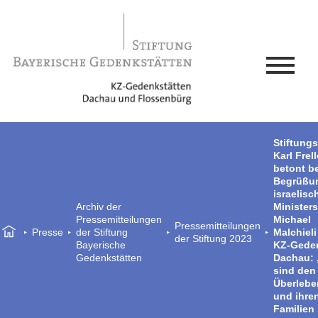
Stiftungs
Karl Frell
betont be
Begrüßu
israelisc
Archiv der
Ministers
Pressemitteilungen
Michael
Pressemitteilungen
Presse
der Stiftung
Malchieli
der Stiftung 2023
Bayerische
KZ-Geden
Gedenkstätten
Dachau: 
sind den
Überleb
und ihre
Familien 