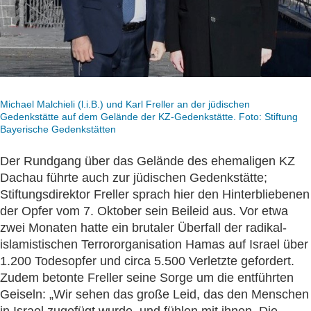
Michael Malchieli (l.i.B.) und Karl Freller an der jüdischen
Gedenkstätte auf dem Gelände der KZ-Gedenkstätte. Foto: Stiftung
Bayerische Gedenkstätten
Der Rundgang über das Gelände des ehemaligen KZ
Dachau führte auch zur jüdischen Gedenkstätte;
Stiftungsdirektor Freller sprach hier den Hinterbliebenen
der Opfer vom 7. Oktober sein Beileid aus. Vor etwa
zwei Monaten hatte ein brutaler Überfall der radikal-
islamistischen Terrororganisation Hamas auf Israel über
1.200 Todesopfer und circa 5.500 Verletzte gefordert.
Zudem betonte Freller seine Sorge um die entführten
Geiseln: „Wir sehen das große Leid, das den Menschen