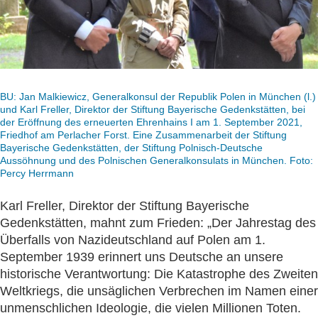
BU: Jan Malkiewicz, Generalkonsul der Republik Polen in München (l.)
und Karl Freller, Direktor der Stiftung Bayerische Gedenkstätten, bei
der Eröffnung des erneuerten Ehrenhains I am 1. September 2021,
Friedhof am Perlacher Forst. Eine Zusammenarbeit der Stiftung
Bayerische Gedenkstätten, der Stiftung Polnisch-Deutsche
Aussöhnung und des Polnischen Generalkonsulats in München. Foto:
Percy Herrmann
Karl Freller, Direktor der Stiftung Bayerische
Gedenkstätten, mahnt zum Frieden: „Der Jahrestag des
Überfalls von Nazideutschland auf Polen am 1.
September 1939 erinnert uns Deutsche an unsere
historische Verantwortung: Die Katastrophe des Zweiten
Weltkriegs, die unsäglichen Verbrechen im Namen einer
unmenschlichen Ideologie, die vielen Millionen Toten.