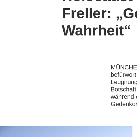
Freller: „
Wahrheit“
MÜNCHEN,
befürwort
Leugnung 
Botschaft 
während e
Gedenkort