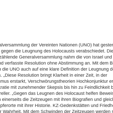
lversammlung der Vereinten Nationen (UNO) hat gester
 gegen die Leugnung des Holocausts verabschiedet. Di
 zählende Generalversammlung nahm die von Israel und
nd verfasste Resolution ohne Abstimmung an. Mit dem 
ch die UNO auch auf eine klare Definition der Leugnung 
 „Diese Resolution bringt Klarheit in einer Zeit, in der
smus erstarkt, Verschwörungstheorien Hochkonjunktur e
atie mit zunehmender Skepsis bis hin zu Feindlichkeit
Freller. „Gegen das Leugnen des Holocaust helfen Beweis
 einerseits die Zeitzeugen mit ihren Biografien und gleic
pferorte mit ihrer Historie. KZ-Gedenkstätten und Friedh
r Wahrheit. Mit dem Schwinden der Zeitzeugen werden 