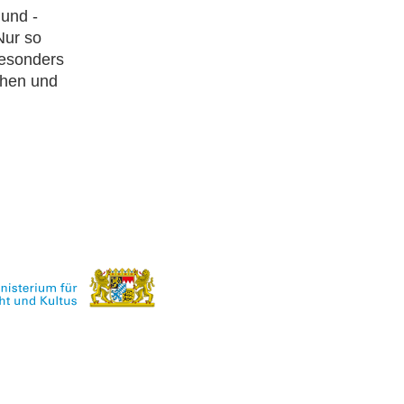
 und -
 Nur so
Besonders
chen und