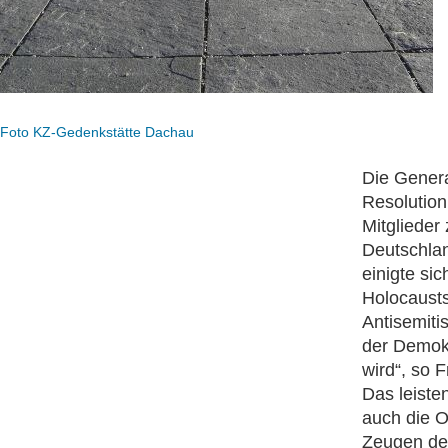
Foto KZ-Gedenkstätte Dachau
Die Genera
Resolution
Mitglieder
Deutschla
einigte si
Holocausts.
Antisemiti
der Demokr
wird“, so 
Das leisten
auch die O
Zeugen de