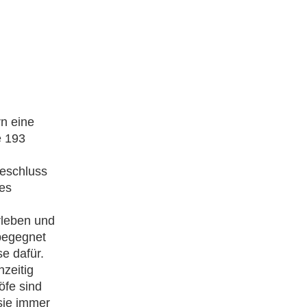
n eine
e 193
Beschluss
des
rleben und
 begegnet
e dafür.
hzeitig
öfe sind
sie immer