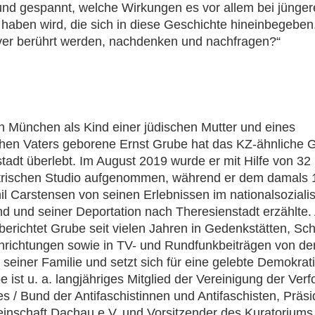
und gespannt, welche Wirkungen es vor allem bei jünge
aben wird, die sich in diese Geschichte hineinbegebe
iver berührt werden, nachdenken und nachfragen?“
n München als Kind einer jüdischen Mutter und eines
chen Vaters geborene Ernst Grube hat das KZ-ähnliche G
tadt überlebt. Im August 2019 wurde er mit Hilfe von 3
trischen Studio aufgenommen, während er dem damals 1
il Carstensen von seinen Erlebnissen im nationalsoziali
d und seiner Deportation nach Theresienstadt erzählte. 
berichtet Grube seit vielen Jahren in Gedenkstätten, Sc
nrichtungen sowie in TV- und Rundfunkbeiträgen von de
 seiner Familie und setzt sich für eine gelebte Demokrati
e ist u. a. langjähriges Mitglied der Vereinigung der Verf
s / Bund der Antifaschistinnen und Antifaschisten, Präsi
nschaft Dachau e.V. und Vorsitzender des Kuratoriums