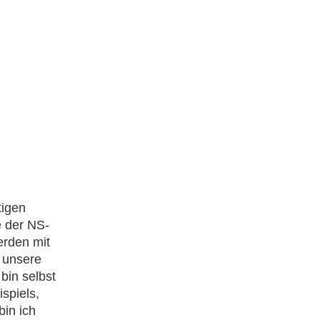
tigen
e der NS-
erden mit
 unsere
bin selbst
spiels,
bin ich