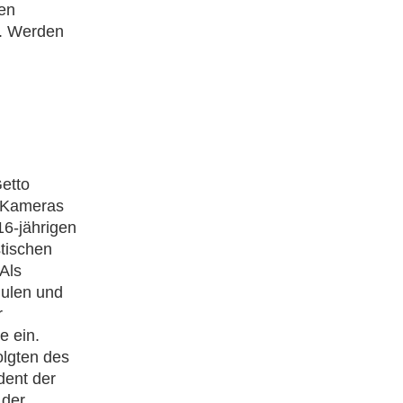
ren
n. Werden
etto
2 Kameras
6-jährigen
stischen
Als
hulen und
r
e ein.
olgten des
dent der
 der