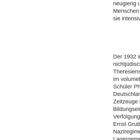
neugierig 
Menschen h
sie intens
Der 1932 i
nichtjüdis
Theresiens
im volume
Schüler Ph
Deutschlan
Zeitzeuge 
Bildungsei
Verfolgung
Ernst Grub
Naziregime
Lagergemei