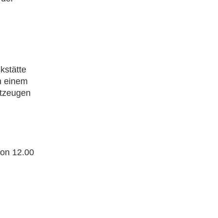
kstätte
n einem
itzeugen
von 12.00