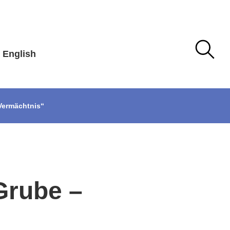
English
 Vermächtnis“
 Grube –