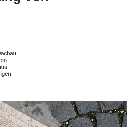
Dachau
von
aus
ligen