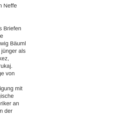
n Neffe
s Briefen
de
dwig Bäuml
jünger als
kez,
ukaj.
ge von
igung mit
gische
riker an
n der