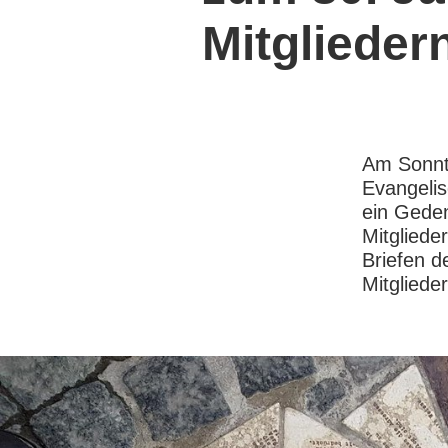
Mitglieder
Am Sonnta
Evangeli
ein Geden
Mitgliede
Briefen d
Mitgliede