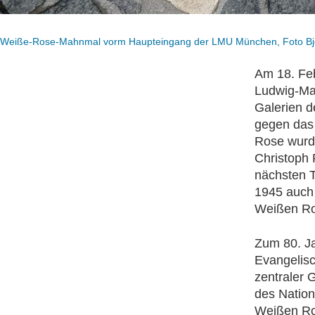
Weiße-Rose-Mahnmal vorm Haupteingang der LMU München, Foto Bj
Am 18. Fe
Ludwig-Max
Galerien d
gegen das 
Rose wurde
Christoph 
nächsten T
1945 auch
Weißen Ro
Zum 80. Ja
Evangelisc
zentraler 
des Nation
Weißen Ro