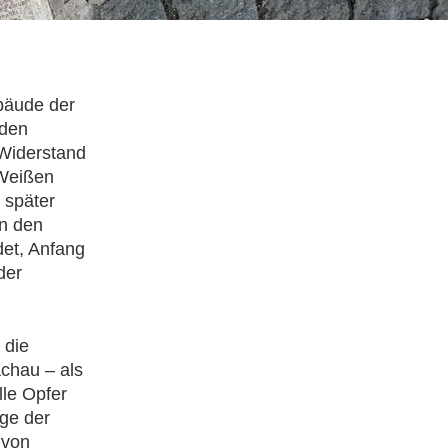
bäude der
 den
 Widerstand
 Weißen
 später
In den
et, Anfang
der
 die
chau – als
lle Opfer
age der
 von