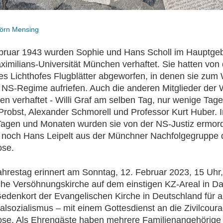
örn Mensing
bruar 1943 wurden Sophie und Hans Scholl im Hauptge
imilians-Universität München verhaftet. Sie hatten von
es Lichthofes Flugblätter abgeworfen, in denen sie zum
NS-Regime aufriefen. Auch die anderen Mitglieder der
n verhaftet - Willi Graf am selben Tag, nur wenige Tage
Probst, Alexander Schmorell und Professor Kurt Huber. 
agen und Monaten wurden sie von der NS-Justiz ermord
 noch Hans Leipelt aus der Münchner Nachfolgegruppe 
se.
hrestag erinnert am Sonntag, 12. Februar 2023, 15 Uhr,
he Versöhnungskirche auf dem einstigen KZ-Areal in Da
Gedenkort der Evangelischen Kirche in Deutschland für a
alsozialismus – mit einem Gottesdienst an die Zivilcour
se. Als Ehrengäste haben mehrere Familienangehörige