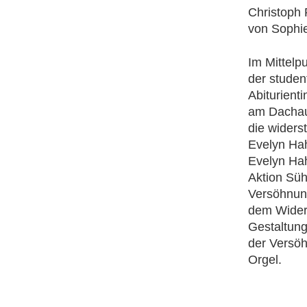
Christoph 
von Sophie
Im Mittelp
der studen
Abiturient
am Dachau
die widers
Evelyn Hah
Evelyn Hah
Aktion Sü
Versöhnung
dem Widers
Gestaltung
der Versöh
Orgel.