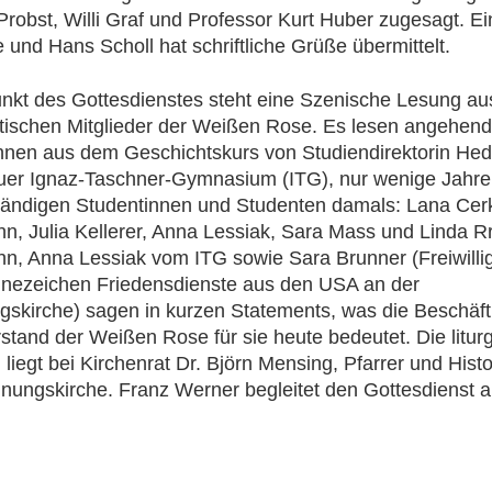
Probst, Willi Graf und Professor Kurt Huber zugesagt. Ei
 und Hans Scholl hat schriftliche Grüße übermittelt.
unkt des Gottesdienstes steht eine Szenische Lesung au
tischen Mitglieder der Weißen Rose. Es lesen angehen
innen aus dem Geschichtskurs von Studiendirektorin He
er Ignaz-Taschner-Gymnasium (ITG), nur wenige Jahre 
tändigen Studentinnen und Studenten damals: Lana Cer
n, Julia Kellerer, Anna Lessiak, Sara Mass und Linda Rr
n, Anna Lessiak vom ITG sowie Sara Brunner (Freiwilli
hnezeichen Friedensdienste aus den USA an der
skirche) sagen in kurzen Statements, was die Beschäft
tand der Weißen Rose für sie heute bedeutet. Die litur
 liegt bei Kirchenrat Dr. Björn Mensing, Pfarrer und Histo
nungskirche. Franz Werner begleitet den Gottesdienst a