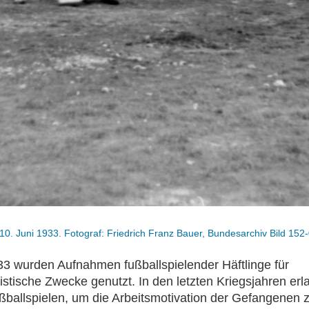
. Juni 1933. Fotograf: Friedrich Franz Bauer, Bundesarchiv Bild 152-
33 wurden Aufnahmen fußballspielender Häftlinge für
stische Zwecke genutzt. In den letzten Kriegsjahren erl
ballspielen, um die Arbeitsmotivation der Gefangenen z