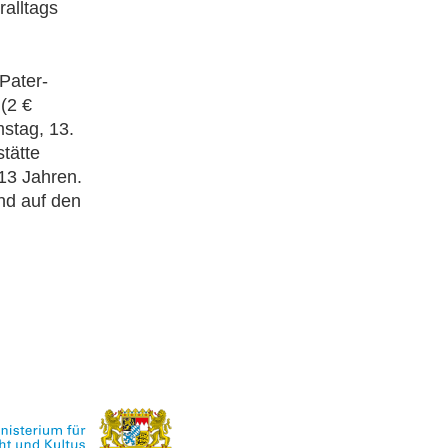
ralltags
Pater-
(2 €
stag, 13.
tätte
13 Jahren.
nd auf den