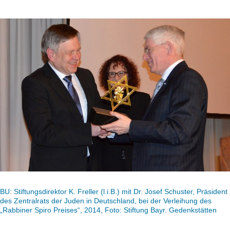
BU: Stiftungsdirektor K. Freller (l.i.B.) mit Dr. Josef Schuster, Präsident
des Zentralrats der Juden in Deutschland, bei der Verleihung des
„Rabbiner Spiro Preises“, 2014, Foto: Stiftung Bayr. Gedenkstätten