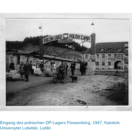
Eingang des polnischen DP-Lagers Flossenbürg, 1947; Katolicki
Universytet Lubelski, Lublin