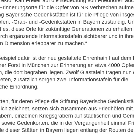
irektor Karl Freller auf die Bedeutung von Friedhöfen auc
Erinnerungsorte für die Opfer von NS-Verbrechen aufm
ung Bayerische Gedenkstätten ist für die Pflege von insg
fen, -Grab- und -Gedenkstätten in Bayern zuständig. U
t es, diese Orte für zukünftige Generationen zu erhalten
urch ergänzende Informationstafeln sichtbarer und in ihre
en Dimension erlebbarer zu machen.“
eispiel dafür ist der neu gestaltete Ehrenhain I auf dem 
er Forst in München zur Erinnerung an etwa 4000 Opfe
, die dort begraben liegen. Zwölf Glastafeln tragen nu
eten, zusätzlich sorgen zwei Informationstafeln für die
iche Einordnung.
tten, für deren Pflege die Stiftung Bayerische Gedenkstä
lich zeichnet, setzen sich zusammen aus Friedhöfen mit
bern, einzelnen Kriegsgräbern auf städtischen und Gem
 sowie Gedenkorten, die in der Vergangenheit einmal Fr
le dieser Stätten in Bayern liegen entlang der Routen de