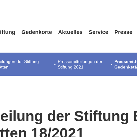
iftung
Gedenkorte
Aktuelles
Service
Presse
eilungen der Stiftung
Pressemitteilungen der
Pressemitt
ätten
Stiftung 2021
Gedenkstä
eilung der Stiftung
tten 18/2021