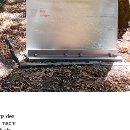
gs des
, macht