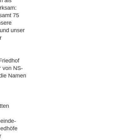
h als
erksam:
esamt 75
nsere
 und unser
r
Friedhof
r von NS-
n die Namen
tten
einde-
iedhöfe
r