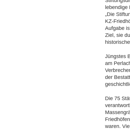
Stiftungsd
lebendige 
„Die Stift
KZ-Friedhö
Aufgabe is
Ziel, sie d
historisch
Jüngstes B
am Perlach
Verbrechen
der Bestatt
geschichtl
Die 75 Stä
verantwort
Massengrä
Friedhöfen
waren. Vie