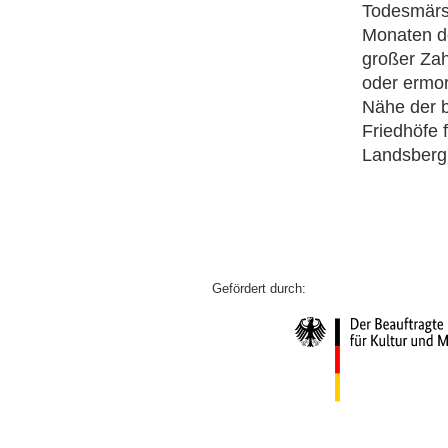
Todesmärs
Monaten d
großer Zah
oder ermor
Nähe der 
Friedhöfe
Landsberg,