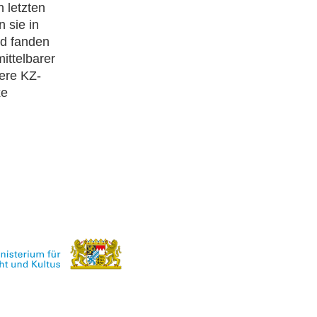
 letzten
 sie in
od fanden
ittelbarer
ere KZ-
xe