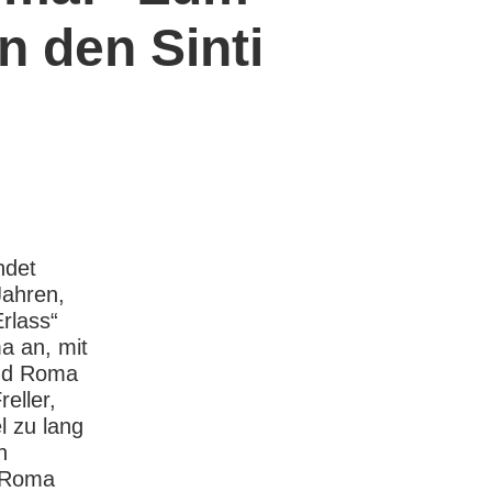
 den Sinti
ndet
Jahren,
rlass“
a an, mit
und Roma
eller,
l zu lang
h
d Roma