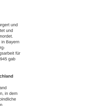
rgert und
tet und
mordet.
 in Bayern
rg-
arbeit für
1945 gab
schland
band
n, in dem
bindliche
en