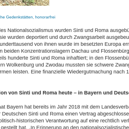
che Gedenkstätten, honorarfrei
es Nationalsozialismus wurden Sinti und Roma ausgebü
 sie wurden deportiert und durch Zwangsarbeit ausgebeu
underttausend von ihnen wurde im besetzten Europa er
n beiden Konzentrationslagern Dachau und Flossenbürg
ils hunderte Sinti und Roma inhaftiert; in den Flossenbü
rn Wolkenburg und Zwodau mussten sie schwere Zwangs
rmen leisten. Eine finanzielle Wiedergutmachung nach 
tion von Sinti und Roma heute – in Bayern und Deut
aat Bayern hat bereits im Jahr 2018 mit dem Landesver
 Deutschen Sinti und Roma einen Vertrag abgeschlosse
litisch-historischen Verantwortung auf eine rechtlich ver
gestellt hat. „In Erinnerung an den nationalsozialistisch