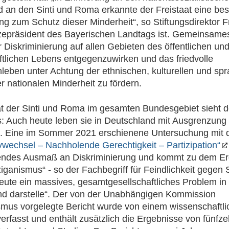
 an den Sinti und Roma erkannte der Freistaat eine be
ng zum Schutz dieser Minderheit“, so Stiftungsdirektor Fr
zepräsident des Bayerischen Landtags ist. Gemeinsames 
er Diskriminierung auf allen Gebieten des öffentlichen un
ftlichen Lebens entgegenzuwirken und das friedvolle
ben unter Achtung der ethnischen, kulturellen und spr
er nationalen Minderheit zu fördern.
ät der Sinti und Roma im gesamten Bundesgebiet sieht d
: Auch heute leben sie in Deutschland mit Ausgrenzung
n. Eine im Sommer 2021 erschienene Untersuchung mit d
vwechsel – Nachholende Gerechtigkeit – Partizipation“
endes Ausmaß an Diskriminierung und kommt zu dem Er
ziganismus“ - so der Fachbegriff für Feindlichkeit gegen 
ute ein massives, gesamtgesellschaftliches Problem in
nd darstelle“. Der von der Unabhängigen Kommission
smus vorgelegte Bericht wurde von einem wissenschaftl
rfasst und enthält zusätzlich die Ergebnisse von fünfz