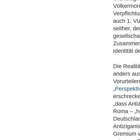
Völkermord
Verpflichtu
auch 1. Vi
seither, d
gesellscha
Zusammenle
Identität d
Die Realit
anders aus
Vorurteile
„Perspekti
erschreck
„dass Anti
Roma – „he
Deutschla
Antizigani
Gremium ve