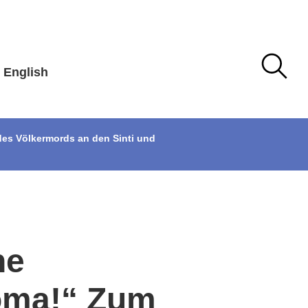
English
des Völkermords an den Sinti und
ne
oma!“ Zum