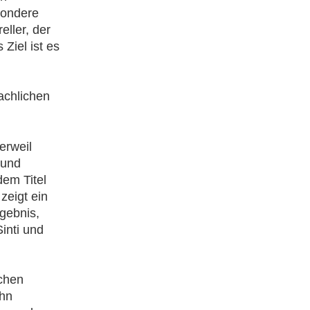
sondere
eller, der
Ziel ist es
d
achlichen
erweil
 und
em Titel
zeigt ein
gebnis,
Sinti und
ichen
ehn