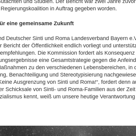
utachten und Studien. Der Bericht war zwei Jahre zuvor
Regierungskoalition in Auftrag gegeben worden.
für eine gemeinsame Zukunft
nd Deutscher Sinti und Roma Landesverband Bayern e.V
 Bericht der Öffentlichkeit endlich vorliegt und unterstü
empfehlungen. Die Kommission fordert als Konsequenz
ungsergebnisse eine Gesamtstrategie gegen die Anfein
Maßnahmen zu den verschiedenen Lebensbereichen, in 
ng, Benachteiligung und Stereotypisierung nachgewies
Keine Ausgrenzung von Sinti und Roma!“, fordert denn a
Wer Schicksale von Sinti- und Roma-Familien aus der Zeit
zialismus kennt, weiß um unsere heutige Verantwortung