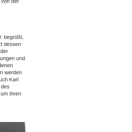
 von der
. begrüßt,
tzt dessen
 der
dungen und
denen
en werden
uch Karl
 des
 um ihren