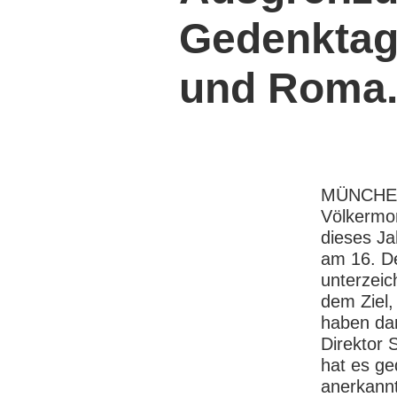
Gedenktag 
und Roma
MÜNCHEN,
Völkermor
dieses Ja
am 16. De
unterzeic
dem Ziel,
haben dam
Direktor 
hat es ged
anerkann