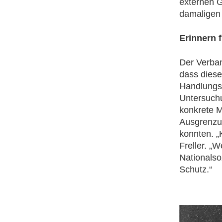
externen G
damaligen 
Erinnern 
Der Verba
dass dieser
Handlungs
Untersuch
konkrete 
Ausgrenzu
konnten. „
Freller. „
Nationalso
Schutz.“