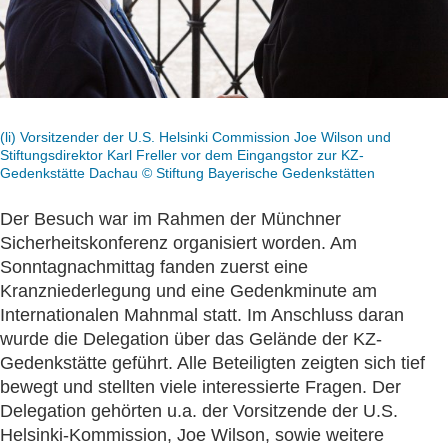
(li) Vorsitzender der U.S. Helsinki Commission Joe Wilson und
Stiftungsdirektor Karl Freller vor dem Eingangstor zur KZ-
Gedenkstätte Dachau © Stiftung Bayerische Gedenkstätten
Der Besuch war im Rahmen der Münchner
Sicherheitskonferenz organisiert worden. Am
Sonntagnachmittag fanden zuerst eine
Kranzniederlegung und eine Gedenkminute am
Internationalen Mahnmal statt. Im Anschluss daran
wurde die Delegation über das Gelände der KZ-
Gedenkstätte geführt. Alle Beteiligten zeigten sich tief
bewegt und stellten viele interessierte Fragen. Der
Delegation gehörten u.a. der Vorsitzende der U.S.
Helsinki-Kommission, Joe Wilson, sowie weitere