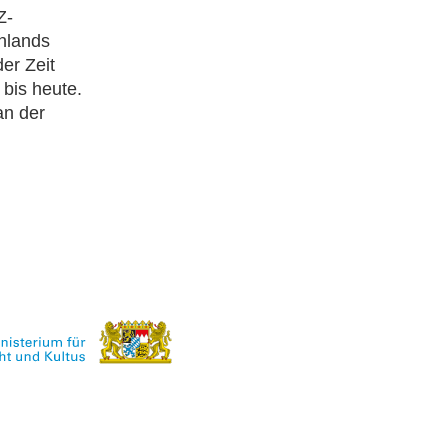
Z-
hlands
er Zeit
bis heute.
an der