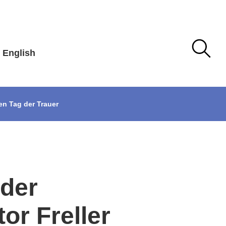
English
en Tag der Trauer
 der
or Freller