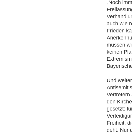
„Noch imme
Freilassun
Verhandlun
auch wie n
Frieden ka
Anerkennun
müssen wir
keinen Plat
Extremismus
Bayerisch
Und weite
Antisemiti
Vertretern
den Kirche
gesetzt: fü
Verteidigu
Freiheit, 
geht. Nur 