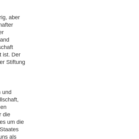
ig, aber
hafter
er
land
schaft
 ist. Der
er Stiftung
n und
lschaft,
hen
r die
 es um die
 Staates
uns als