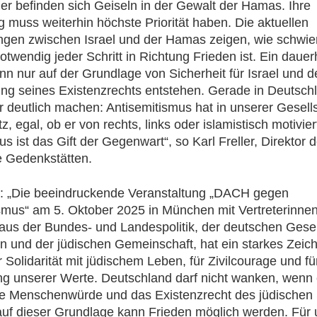
r befinden sich Geiseln in der Gewalt der Hamas. Ihre
g muss weiterhin höchste Priorität haben. Die aktuellen
gen zwischen Israel und der Hamas zeigen, wie schwier
otwendig jeder Schritt in Richtung Frieden ist. Ein dauer
nn nur auf der Grundlage von Sicherheit für Israel und d
g seines Existenzrechts entstehen. Gerade in Deutsch
 deutlich machen: Antisemitismus hat in unserer Gesell
z, egal, ob er von rechts, links oder islamistisch motiviert
 ist das Gift der Gegenwart“, so Karl Freller, Direktor d
e Gedenkstätten.
r: „Die beeindruckende Veranstaltung „DACH gegen
smus“ am 5. Oktober 2025 in München mit Vertreterinne
 aus der Bundes- und Landespolitik, der deutschen Gesel
n und der jüdischen Gemeinschaft, hat ein starkes Zeic
r Solidarität mit jüdischem Leben, für Zivilcourage und fü
ng unserer Werte. Deutschland darf nicht wanken, wenn
die Menschenwürde und das Existenzrecht des jüdischen
auf dieser Grundlage kann Frieden möglich werden. Für 