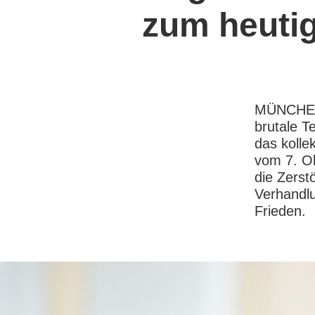
zum heutig
MÜNCHEN,
brutale Te
das kolle
vom 7. Ok
die Zerst
Verhandlu
Frieden.