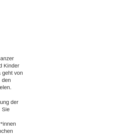
ganzer
d Kinder
a geht von
d den
elen.
rung der
 Sie
r*innen
rochen