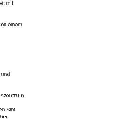
it mit
mit einem
i und
nszentrum
n Sinti
chen