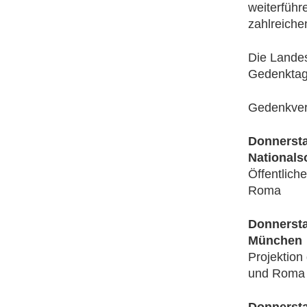
weiterführ
zahlreichen
Die Landes
Gedenktag
Gedenkver
Donnersta
Nationals
Öffentlich
Roma
Donnersta
München
Projektion
und Roma 
Donnersta