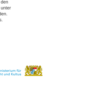
f den
 unter
den.
s.