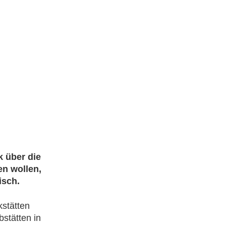
k über die
en wollen,
isch.
kstätten
stätten in