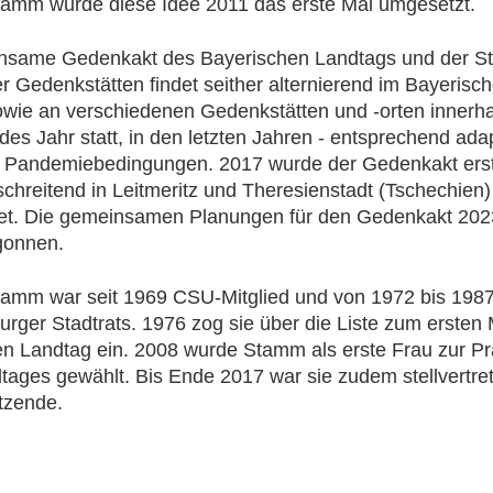
tamm wurde diese Idee 2011 das erste Mal umgesetzt.
nsame Gedenkakt des Bayerischen Landtags und der St
r Gedenkstätten findet seither alternierend im Bayerisc
wie an verschiedenen Gedenkstätten und -orten innerh
des Jahr statt, in den letzten Jahren - entsprechend adapt
r Pandemiebedingungen. 2017 wurde der Gedenkakt ers
chreitend in Leitmeritz und Theresienstadt (Tschechien)
tet. Die gemeinsamen Planungen für den Gedenkakt 20
gonnen.
amm war seit 1969 CSU-Mitglied und von 1972 bis 1987
rger Stadtrats. 1976 zog sie über die Liste zum ersten 
n Landtag ein. 2008 wurde Stamm als erste Frau zur Pr
tages gewählt. Bis Ende 2017 war sie zudem stellvertre
tzende.