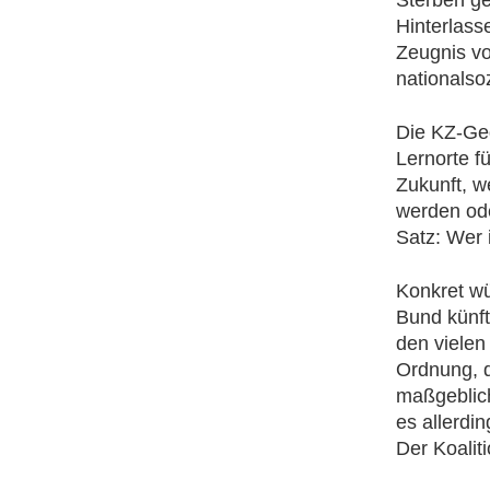
Sterben ge
Hinterlass
Zeugnis v
nationalso
Die KZ-Ged
Lernorte f
Zukunft, w
werden ode
Satz: Wer i
Konkret wün
Bund künft
den vielen
Ordnung, d
maßgeblich
es allerdi
Der Koalit