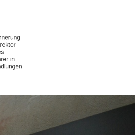
innerung
rektor
es
rer in
andlungen