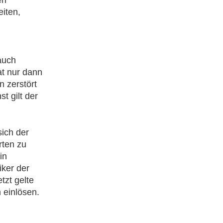
en
iten,
auch
t nur dann
 zerstört
t gilt der
sich der
rten zu
in
iker der
tzt gelte
 einlösen.