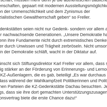
schah, müssen mehr denn je die authentischen baulich
enschaften, gepaart mit modernen Ausstellungsmöglichke
on der Unmenschlichkeit und dem Zynismus der
zialistischen Gewaltherrschaft geben“ so Freller.
enkstätten seien nicht nur Gedenk- sondern vor allem 
ür nachwachsende Generationen. „Unsere Demokratie ha
enn ihre Fundamente nicht durch extremistisches Denken
r durch Unwissen und Trägheit zerbröseln. Nicht umsons
n der Demokratie schläft, wacht in der Diktatur auf.
scht sich Stiftungsdirektor Karl Freller vor allem, dass 
ig stärker an der Förderung von Erinnerungs- und Lerno
 KZ-Außenlagern, die es gab, beteiligt „Es war durchaus 
ass während der Wahlkampfzeit Politikerinnen und Polit
en Parteien die KZ-Gedenkstätte Dachau besuchten. Je
ngs, dass sie ihre dort gemachten Unterstützungszusagen
ionsvertrag biete die erste Chance dazu!“